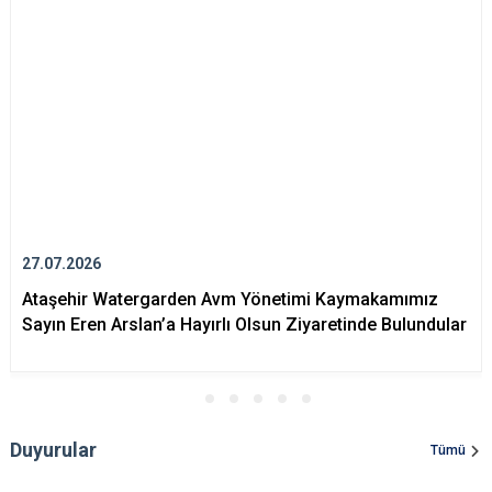
Çatalca
Şile
Esenyurt
Esenler
Silivri
Sancaktepe
Eyüpsultan
Şişli
Sultangazi
27.07.2026
Ataşehir Watergarden Avm Yönetimi Kaymakamımız
Sayın Eren Arslan’a Hayırlı Olsun Ziyaretinde Bulundular
Duyurular
Tümü