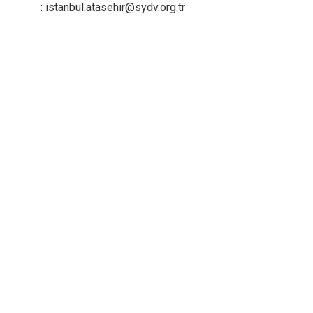
Beykoz
: istanbul.atasehir@sydv.org.tr
Beyoğlu
Büyükçekme
Çatalca
Esenler
Eyüpsultan