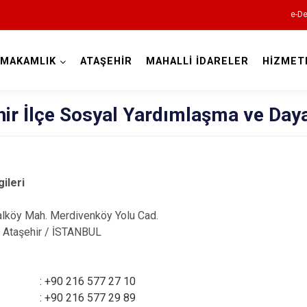
e-De
YMAKAMLIK
ATAŞEHİR
MAHALLİ İDARELER
HİZMET
İstanbul
hir İlçe Sosyal Yardımlaşma ve Day
Adalar
Avcılar
gileri
Bağcılar
Bahçelievler
lköy Mah. Merdivenköy Yolu Cad.
aşehir / İSTANBUL
Bakırköy
Bayrampaşa
: +90 216 577 27 10
Beşiktaş
: +90 216 577 29 89