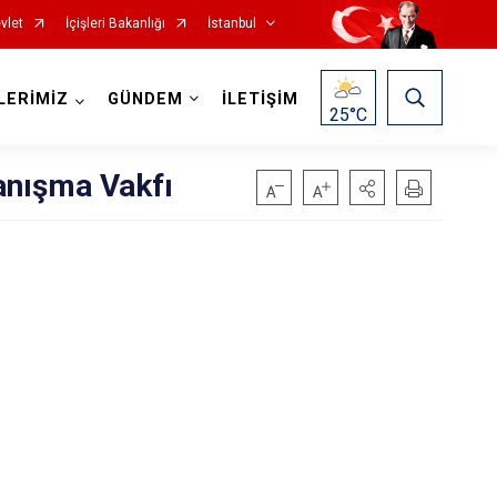
vlet
İçişleri Bakanlığı
İstanbul
LERİMİZ
GÜNDEM
İLETİŞİM
25
°C
anışma Vakfı
Fatih
Sultanbeyli
Gaziosmanpaşa
Tuzla
Güngören
Ümraniye
Kadıköy
Üsküdar
Kağıthane
Zeytinburnu
Kartal
Arnavutköy
Küçükçekmece
Ataşehir