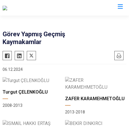
İstanbul
Görev Yapmış Geçmiş
Kaymakamlar
Adalar
Fatih
Sultanbeyli
Avcılar
Gaziosmanpaşa
Tuzla
Bağcılar
Güngören
Ümraniye
06.12.2024
Bahçelievler
Kadıköy
Üsküdar
Bakırköy
Kağıthane
Zeytinburnu
Bayrampaşa
Kartal
Arnavutköy
Turgut ÇELENKOĞLU
ZAFER KARAMEHMETOĞLU
Beşiktaş
Küçükçekmece
Ataşehir
2008-2013
Beykoz
Maltepe
Başakşehir
2013-2018
Beyoğlu
Pendik
Beylikdüzü
Büyükçekmece
Sarıyer
Çekmeköy