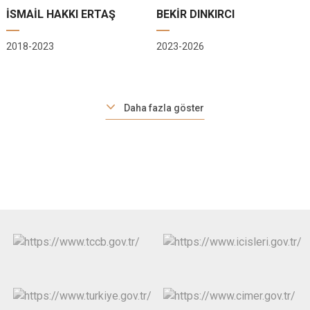
Çatalca
Şile
Esenyurt
İSMAİL HAKKI ERTAŞ
BEKİR DINKIRCI
Esenler
Silivri
Sancaktepe
2018-2023
2023-2026
Eyüpsultan
Şişli
Sultangazi
Daha fazla göster