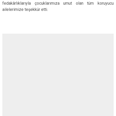
fedakârlıklarıyla çocuklarımıza umut olan tüm koruyucu
Çatalca
Şile
Esenyurt
ailelerimize teşekkür etti.
Esenler
Silivri
Sancaktepe
Eyüpsultan
Şişli
Sultangazi