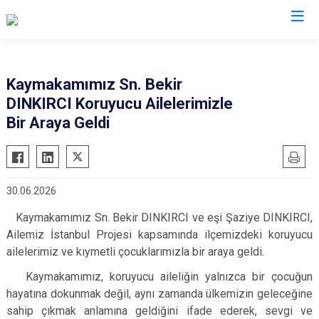
İstanbul
Kaymakamımız Sn. Bekir
DINKIRCI Koruyucu Ailelerimizle
Adalar
Fatih
Sultanbeyli
Bir Araya Geldi
Avcılar
Gaziosmanpaşa
Tuzla
Bağcılar
Güngören
Ümraniye
Bahçelievler
Kadıköy
Üsküdar
30.06.2026
Bakırköy
Kağıthane
Zeytinburnu
Kaymakamımız Sn. Bekir DINKIRCI ve eşi Şaziye DINKIRCI,
Bayrampaşa
Kartal
Arnavutköy
Ailemiz İstanbul Projesi kapsamında ilçemizdeki koruyucu
Beşiktaş
Küçükçekmece
Ataşehir
ailelerimiz ve kıymetli çocuklarımızla bir araya geldi.
Beykoz
Maltepe
Başakşehir
Kaymakamımız, koruyucu aileliğin yalnızca bir çocuğun
Beyoğlu
Pendik
Beylikdüzü
hayatına dokunmak değil, aynı zamanda ülkemizin geleceğine
Büyükçekmece
sahip çıkmak anlamına geldiğini ifade ederek, sevgi ve
Sarıyer
Çekmeköy