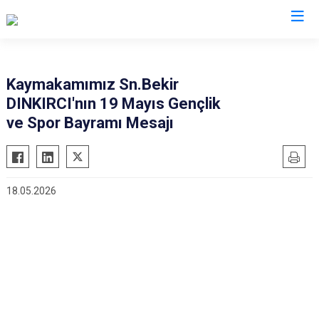
İstanbul
Kaymakamımız Sn.Bekir
DINKIRCI'nın 19 Mayıs Gençlik
Adalar
Fatih
Sultanbeyli
ve Spor Bayramı Mesajı
Avcılar
Gaziosmanpaşa
Tuzla
Bağcılar
Güngören
Ümraniye
Bahçelievler
Kadıköy
Üsküdar
18.05.2026
Bakırköy
Kağıthane
Zeytinburnu
Bayrampaşa
Kartal
Arnavutköy
Beşiktaş
Küçükçekmece
Ataşehir
Beykoz
Maltepe
Başakşehir
Beyoğlu
Pendik
Beylikdüzü
Büyükçekmece
Sarıyer
Çekmeköy